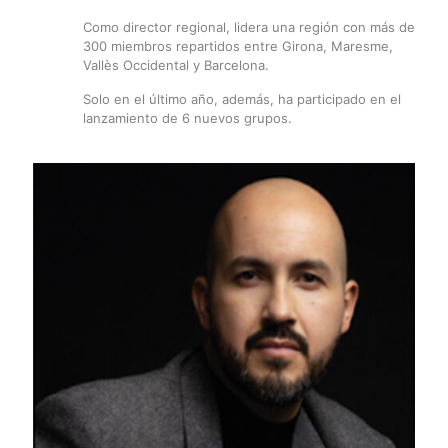
Como director regional, lidera una región con más de
300 miembros repartidos entre Girona, Maresme,
Vallès Occidental y Barcelona.
Solo en el último año, además, ha participado en el
lanzamiento de 6 nuevos grupos.